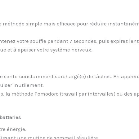
ne méthode simple mais efficace pour réduire instantanéme
ntenez votre souffle pendant 7 secondes, puis expirez le
ue et à apaiser votre système nerveux.
 se sentir constamment surchargé(e) de tâches. En appren
puiser inutilement.
es, la méthode Pomodoro (travail par intervalles) ou des 
batteries
re énergie.
blissant une routine de sommeil régulière.