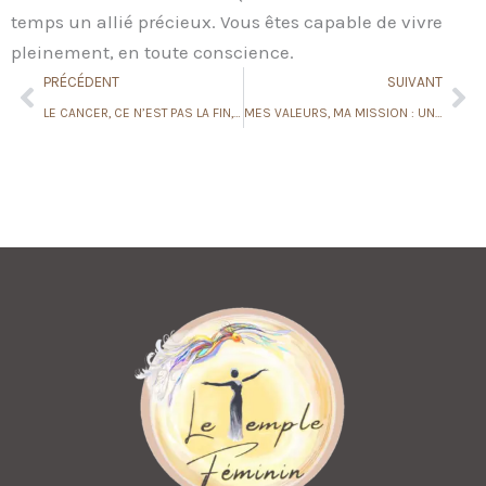
temps un allié précieux. Vous êtes capable de vivre
pleinement, en toute conscience.
Prev
Ne
PRÉCÉDENT
SUIVANT
LE CANCER, CE N’EST PAS LA FIN, C’EST UN NOUVEAU DEPART
MES VALEURS, MA MISSION : UN ENGAGEMENT AUTHENTIQUE ET HUMAIN