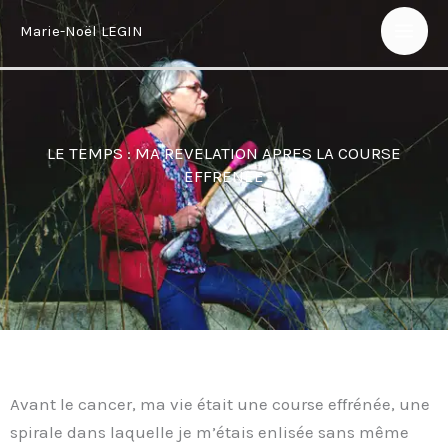
Aller
Marie-Noël LEGIN
au
contenu
LE TEMPS : MA REVELATION APRES LA COURSE
EFFRENEE
Avant le cancer, ma vie était une course effrénée, une
spirale dans laquelle je m’étais enlisée sans même