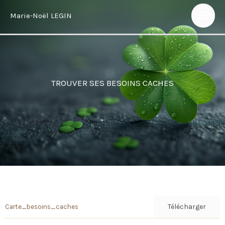
Aller
Marie-Noël LEGIN
au
contenu
TROUVER SES BESOINS CACHES
Télécharger
Carte_besoins_caches