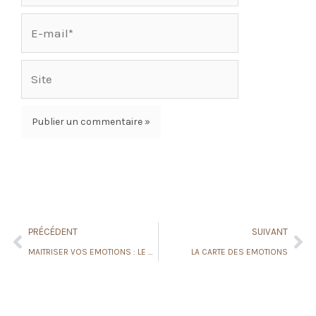
E-
mail*
Site
Prev
Ne
PRÉCÉDENT
SUIVANT
MAITRISER VOS EMOTIONS : LE GUIDE PRATIQUE POUR UN ESPRIT APAISE
LA CARTE DES EMOTIONS